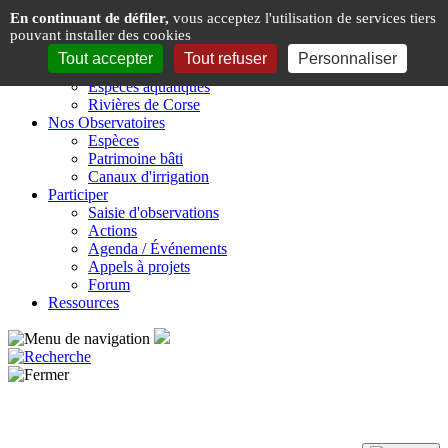
Panneau de gestion des cookies
En continuant de défiler,
vous acceptez l'utilisation de services tiers
pouvant installer des cookies
Présentation
Tout accepter
Tout refuser
Personnaliser
Espèces & Rivières de Corse
Espèces aquatiques
Rivières de Corse
Nos Observatoires
Espèces
Patrimoine bâti
Canaux d'irrigation
Participer
Saisie d'observations
Actions
Agenda / Événements
Appels à projets
Forum
Ressources