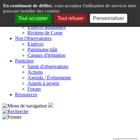
Panneau de gestion des cookies
En continuant de défiler,
vous acceptez l'utilisation de services tiers
pouvant installer des cookies
Présentation
Tout accepter
Tout refuser
Personnaliser
Espèces & Rivières de Corse
Espèces aquatiques
Rivières de Corse
Nos Observatoires
Espèces
Patrimoine bâti
Canaux d'irrigation
Participer
Saisie d'observations
Actions
Agenda / Événements
Appels à projets
Forum
Ressources