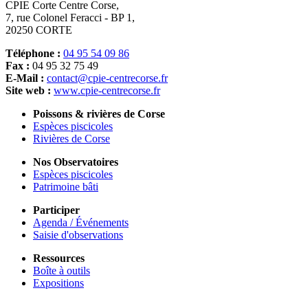
CPIE Corte Centre Corse,
7, rue Colonel Feracci - BP 1,
20250 CORTE
Téléphone :
04 95 54 09 86
Fax :
04 95 32 75 49
E-Mail :
contact@cpie-centrecorse.fr
Site web :
www.cpie-centrecorse.fr
Poissons & rivières de Corse
Espèces piscicoles
Rivières de Corse
Nos Observatoires
Espèces piscicoles
Patrimoine bâti
Participer
Agenda / Événements
Saisie d'observations
Ressources
Boîte à outils
Expositions