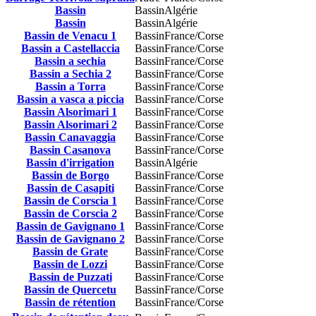
Bassin
Bassin
Algérie
Bassin
Bassin
Algérie
Bassin de Venacu 1
Bassin
France/Corse
Bassin a Castellaccia
Bassin
France/Corse
Bassin a sechia
Bassin
France/Corse
Bassin a Sechia 2
Bassin
France/Corse
Bassin a Torra
Bassin
France/Corse
Bassin a vasca a piccia
Bassin
France/Corse
Bassin Alsorimari 1
Bassin
France/Corse
Bassin Alsorimari 2
Bassin
France/Corse
Bassin Canavaggia
Bassin
France/Corse
Bassin Casanova
Bassin
France/Corse
Bassin d'irrigation
Bassin
Algérie
Bassin de Borgo
Bassin
France/Corse
Bassin de Casapiti
Bassin
France/Corse
Bassin de Corscia 1
Bassin
France/Corse
Bassin de Corscia 2
Bassin
France/Corse
Bassin de Gavignano 1
Bassin
France/Corse
Bassin de Gavignano 2
Bassin
France/Corse
Bassin de Grate
Bassin
France/Corse
Bassin de Lozzi
Bassin
France/Corse
Bassin de Puzzati
Bassin
France/Corse
Bassin de Quercetu
Bassin
France/Corse
Bassin de rétention
Bassin
France/Corse