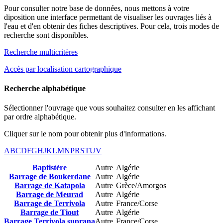
Pour consulter notre base de données, nous mettons à votre
diposition une interface permettant de visualiser les ouvrages liés à
l'eau et d'en obtenir des fiches descriptives. Pour cela, trois modes de
recherche sont disponibles.
Recherche multicritères
Accès par localisation cartographique
Recherche alphabétique
Sélectionner l'ouvrage que vous souhaitez consulter en les affichant
par ordre alphabétique.
Cliquer sur le nom pour obtenir plus d'informations.
A
B
C
D
F
G
H
J
K
L
M
N
P
R
S
T
U
V
Baptistère
Autre
Algérie
Barrage de Boukerdane
Autre
Algérie
Barrage de Katapola
Autre
Grèce/Amorgos
Barrage de Meurad
Autre
Algérie
Barrage de Terrivola
Autre
France/Corse
Barrage de Tiout
Autre
Algérie
Barrage Terrivola suprana
Autre
France/Corse