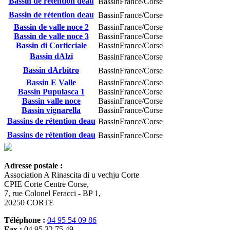
Bassin de rétention deau
Bassin
France/Corse
Bassin de rétention deau
Bassin
France/Corse
Bassin de valle noce 2
Bassin
France/Corse
Bassin de valle noce 3
Bassin
France/Corse
Bassin di Corticciale
Bassin
France/Corse
Bassin dAlzi
Bassin
France/Corse
Bassin dArbitro
Bassin
France/Corse
Bassin E Valle
Bassin
France/Corse
Bassin Pupulasca 1
Bassin
France/Corse
Bassin valle noce
Bassin
France/Corse
Bassin vignarella
Bassin
France/Corse
Bassins de rétention deau
Bassin
France/Corse
Bassins de rétention deau
Bassin
France/Corse
Adresse postale :
Association A Rinascita di u vechju Corte
CPIE Corte Centre Corse,
7, rue Colonel Feracci - BP 1,
20250 CORTE
Téléphone :
04 95 54 09 86
Fax :
04 95 32 75 49