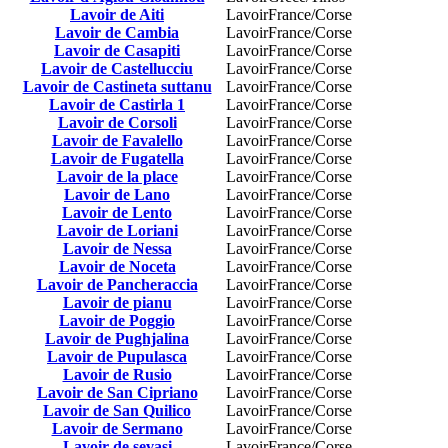
Lavoir de Aiti
Lavoir
France/Corse
Lavoir de Cambia
Lavoir
France/Corse
Lavoir de Casapiti
Lavoir
France/Corse
Lavoir de Castellucciu
Lavoir
France/Corse
Lavoir de Castineta suttanu
Lavoir
France/Corse
Lavoir de Castirla 1
Lavoir
France/Corse
Lavoir de Corsoli
Lavoir
France/Corse
Lavoir de Favalello
Lavoir
France/Corse
Lavoir de Fugatella
Lavoir
France/Corse
Lavoir de la place
Lavoir
France/Corse
Lavoir de Lano
Lavoir
France/Corse
Lavoir de Lento
Lavoir
France/Corse
Lavoir de Loriani
Lavoir
France/Corse
Lavoir de Nessa
Lavoir
France/Corse
Lavoir de Noceta
Lavoir
France/Corse
Lavoir de Pancheraccia
Lavoir
France/Corse
Lavoir de pianu
Lavoir
France/Corse
Lavoir de Poggio
Lavoir
France/Corse
Lavoir de Pughjalina
Lavoir
France/Corse
Lavoir de Pupulasca
Lavoir
France/Corse
Lavoir de Rusio
Lavoir
France/Corse
Lavoir de San Cipriano
Lavoir
France/Corse
Lavoir de San Quilico
Lavoir
France/Corse
Lavoir de Sermano
Lavoir
France/Corse
Lavoir de sevasi
Lavoir
France/Corse