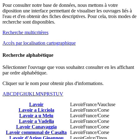
Pour consulter notre base de données, nous mettons à votre
diposition une interface permettant de visualiser les ouvrages liés à
l'eau et d'en obtenir des fiches descriptives. Pour cela, trois modes de
recherche sont disponibles.
Recherche multicritères
Accès par localisation cartographique
Recherche alphabétique
Sélectionner l'ouvrage que vous souhaitez consulter en les affichant
par ordre alphabétique.
Cliquer sur le nom pour obtenir plus d'informations.
A
B
C
D
F
G
H
J
K
L
M
N
P
R
S
T
U
V
Lavoir
Lavoir
France/Vaucluse
Lavoir a Licciola
Lavoir
France/Corse
Lavoir a u Melu
Lavoir
France/Corse
Lavoir a Vadella
Lavoir
France/Corse
Lavoir Canavaggia
Lavoir
France/Corse
Lavoir communal de Casalta
Lavoir
France/Corse
Lavoir d'Agiou Gioannou
Lavoir
Grèce/Tinos