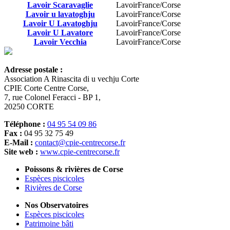
Lavoir Scaravaglie
Lavoir
France/Corse
Lavoir u lavatoghju
Lavoir
France/Corse
Lavoir U Lavatoghju
Lavoir
France/Corse
Lavoir U Lavatore
Lavoir
France/Corse
Lavoir Vecchia
Lavoir
France/Corse
Adresse postale :
Association A Rinascita di u vechju Corte
CPIE Corte Centre Corse,
7, rue Colonel Feracci - BP 1,
20250 CORTE
Téléphone :
04 95 54 09 86
Fax :
04 95 32 75 49
E-Mail :
contact@cpie-centrecorse.fr
Site web :
www.cpie-centrecorse.fr
Poissons & rivières de Corse
Espèces piscicoles
Rivières de Corse
Nos Observatoires
Espèces piscicoles
Patrimoine bâti