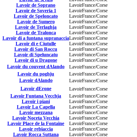
Lavoir de Soprano
Lavoir
France/Corse
Lavoir de Soveria 1
Lavoir
France/Corse
Lavoir de Speloncato
Lavoir
France/Corse
Lavoir de Sumero
Lavoir
France/Corse
Lavoir de Terlaghja
Lavoir
France/Corse
Lavoir de Tralonca
Lavoir
France/Corse
Lavoir di a funtana supranaccia
Lavoir
France/Corse
Lavoir di e Ciutulle
Lavoir
France/Corse
Lavoir di San Roccu
Lavoir
France/Corse
Lavoir di Speluncatu
Lavoir
France/Corse
Lavoir di u Dragone
Lavoir
France/Corse
Lavoir du couvent dAlando
Lavoir
France/Corse
Lavoir du poghju
Lavoir
France/Corse
Lavoir dAlando
Lavoir
France/Corse
Lavoir dErone
Lavoir
France/Corse
Lavoir Funtana Vecchja
Lavoir
France/Corse
Lavoir i piani
Lavoir
France/Corse
Lavoir La Capella
Lavoir
France/Corse
Lavoir mezzana
Lavoir
France/Corse
Lavoir Noceta Vecchia
Lavoir
France/Corse
Lavoir Place de la Fontaine
Lavoir
France/Corse
Lavoir rebiaccia
Lavoir
France/Corse
Lavoir Rocca Suttana
Lavoir
France/Corse