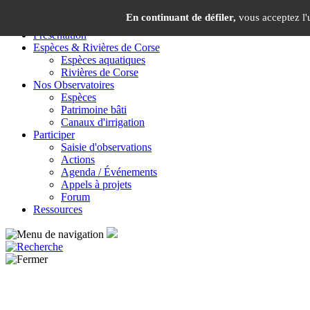
Panneau de gestion des cookies
En continuant de défiler,
vous acceptez l'u
Présentation
Espèces & Rivières de Corse
Espèces aquatiques
Rivières de Corse
Nos Observatoires
Espèces
Patrimoine bâti
Canaux d'irrigation
Participer
Saisie d'observations
Actions
Agenda / Événements
Appels à projets
Forum
Ressources