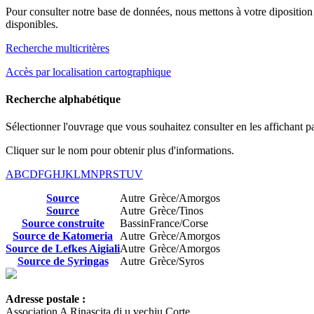
Pour consulter notre base de données, nous mettons à votre diposition u
disponibles.
Recherche multicritères
Accès par localisation cartographique
Recherche alphabétique
Sélectionner l'ouvrage que vous souhaitez consulter en les affichant p
Cliquer sur le nom pour obtenir plus d'informations.
A
B
C
D
F
G
H
J
K
L
M
N
P
R
S
T
U
V
Source
Autre
Grèce/Amorgos
Source
Autre
Grèce/Tinos
Source construite
Bassin
France/Corse
Source de Katomeria
Autre
Grèce/Amorgos
Source de Lefkes Aigiali
Autre
Grèce/Amorgos
Source de Syringas
Autre
Grèce/Syros
Adresse postale :
Association A Rinascita di u vechju Corte