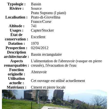
Typologie :
Bassin
Rivière :
Source
Pratu Supranu (I piani)
Localisation :
Prato-di-Giovellina
France/Corse
Altitude :
741
Usages :
Capter/Stocker
État de
Excellent
conservation :
Datation :
1970
Prospection :
02/04/2012
Description
Bassin rectangulaire
architecturale :
Aspects
L'alimentation de l'abreuvoir (vasque en pierre
remarquables :
creusée), l'évacuation de l'eau
Fonction
Abreuvoir
originelle :
Utilisation
Cet ouvrage est utilisé actuellement
actuelle :
Matériaux :
Ciment et pierre locale