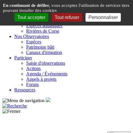
Panneau de gestion des cookies
En continuant de défiler,
vous acceptez l'utilisation de services tiers
pouvant installer des cookies
Présentation
Tout accepter
Tout refuser
Personnaliser
Espèces & Rivières de Corse
Espèces aquatiques
Rivières de Corse
Nos Observatoires
Espèces
Patrimoine bâti
Canaux d'irrigation
Participer
Saisie d'observations
Actions
Agenda / Événements
Appels à projets
Forum
Ressources