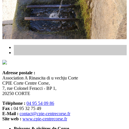
Adresse postale :
Association A Rinascita di u vechju Corte
CPIE Corte Centre Corse,
7, rue Colonel Feracci - BP 1,
20250 CORTE
Téléphone :
04 95 54 09 86
Fax :
04 95 32 75 49
E-Mail :
contact@cpie-centrecorse.fr
Site web :
www.cpie-centrecorse.fr
Poissons & rivières de Corse