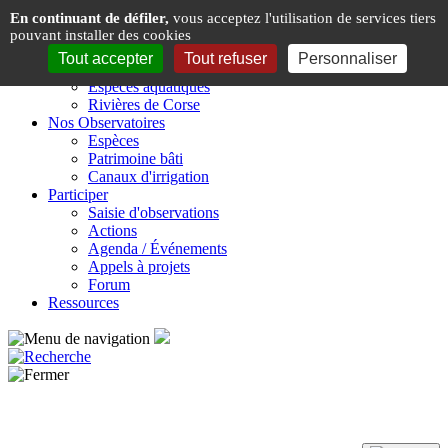
Panneau de gestion des cookies
En continuant de défiler,
vous acceptez l'utilisation de services tiers
pouvant installer des cookies
Présentation
Tout accepter
Tout refuser
Personnaliser
Espèces & Rivières de Corse
Espèces aquatiques
Rivières de Corse
Nos Observatoires
Espèces
Patrimoine bâti
Canaux d'irrigation
Participer
Saisie d'observations
Actions
Agenda / Événements
Appels à projets
Forum
Ressources