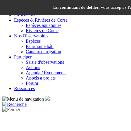
Panneau de gestion des cookies
En continuant de défiler,
vous acceptez l'u
Présentation
Espèces & Rivières de Corse
Espèces aquatiques
Rivières de Corse
Nos Observatoires
Espèces
Patrimoine bâti
Canaux d'irrigation
Participer
Saisie d'observations
Actions
Agenda / Événements
Appels à projets
Forum
Ressources