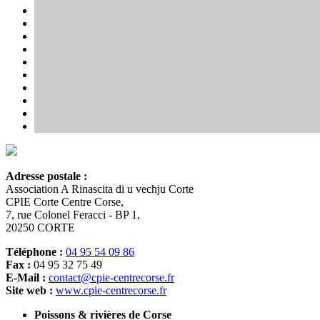
Adresse postale :
Association A Rinascita di u vechju Corte
CPIE Corte Centre Corse,
7, rue Colonel Feracci - BP 1,
20250 CORTE
Téléphone :
04 95 54 09 86
Fax :
04 95 32 75 49
E-Mail :
contact@cpie-centrecorse.fr
Site web :
www.cpie-centrecorse.fr
Poissons & rivières de Corse