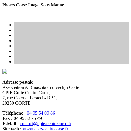
Photos Corse Image Sous Marine
Adresse postale :
Association A Rinascita di u vechju Corte
CPIE Corte Centre Corse,
7, rue Colonel Feracci - BP 1,
20250 CORTE
Téléphone :
04 95 54 09 86
Fax :
04 95 32 75 49
E-Mail :
contact@cpie-centrecorse.fr
Site web :
www.cpie-centrecorse.fr