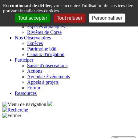
Panneau de gestion des cookies
En continuant de défiler,
vous acceptez l'utilisation de services tiers
pouvant installer des cookies
Présentation
Tout accepter
Tout refuser
Personnaliser
Espèces & Rivières de Corse
Espèces aquatiques
Rivières de Corse
Nos Observatoires
Espèces
Patrimoine bâti
Canaux d'irrigation
Participer
Saisie d'observations
Actions
Agenda / Événements
Appels à projets
Forum
Ressources