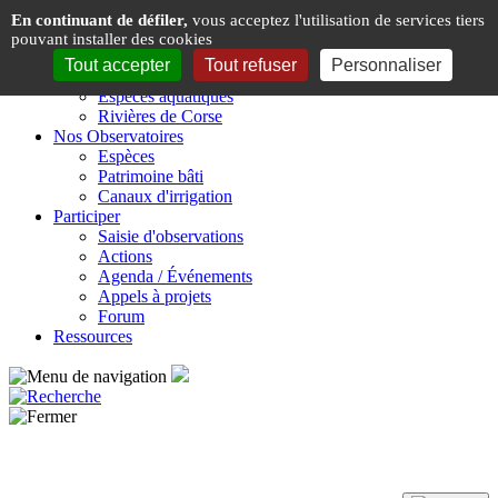
Panneau de gestion des cookies
En continuant de défiler,
vous acceptez l'utilisation de services tiers
pouvant installer des cookies
Présentation
Tout accepter
Tout refuser
Personnaliser
Espèces & Rivières de Corse
Espèces aquatiques
Rivières de Corse
Nos Observatoires
Espèces
Patrimoine bâti
Canaux d'irrigation
Participer
Saisie d'observations
Actions
Agenda / Événements
Appels à projets
Forum
Ressources