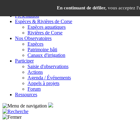
Panneau de gestion des cookies
En continuant de défiler,
vous acceptez l'u
Présentation
Espèces & Rivières de Corse
Espèces aquatiques
Rivières de Corse
Nos Observatoires
Espèces
Patrimoine bâti
Canaux d'irrigation
Participer
Saisie d'observations
Actions
Agenda / Événements
Appels à projets
Forum
Ressources